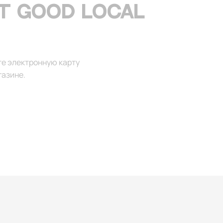
Т GOOD LOCAL
те электронную карту
газине.