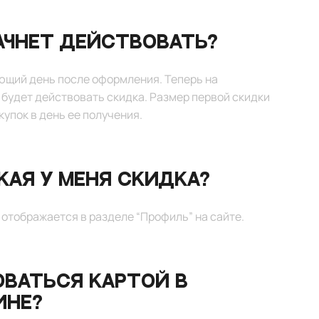
ачнет действовать?
ющий день после оформления. Теперь на
будет действовать скидка. Размер первой скидки
купок в день ее получения.
акая у меня скидка?
отображается в разделе “Профиль” на сайте.
оваться картой в
ине?