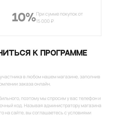
При сумме покупок от
10%
15 000 ₽
ниться к программе
участника в любом нашем магазине, заполнив
рмлении заказа онлайн.
бильного, поэтому мы спросим у вас телефон и
чный код. Называя администратору магазина
го на сайте, вы соглашаетесь с условиями