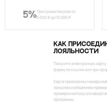
При сумме покупок от
5%
5 000 ₽ до 15 000 ₽
Как присоеди
лояльности
Получите электронную карту 
форму по ссылке или при офо
Карта привязана к номеру мо
пришлем сообщением проверо
проверочный код или вводя е
программы.