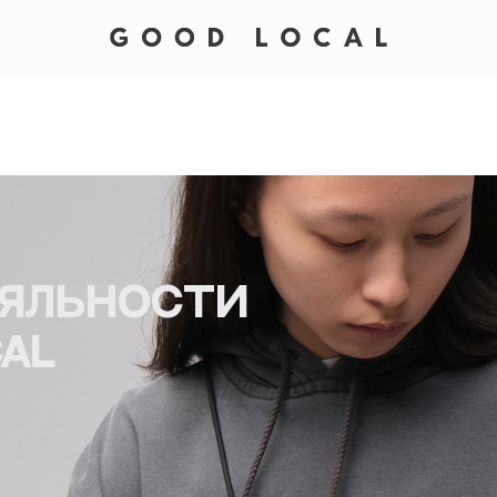
яльности
al