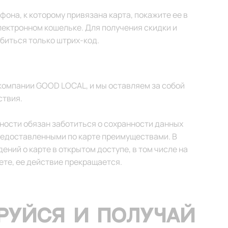
фона, к которому привязана карта, покажите ее в
лектронном кошельке. Для получения скидки и
биться только штрих-код.
ь компании GOOD LOCAL, и мы оставляем за собой
ствия.
ности обязан заботиться о сохранности данных
редоставленными по карте преимуществами. В
ений о карте в открытом доступе, в том числе на
ете, ее действие прекращается.
РУЙСЯ И ПОЛУЧАЙ