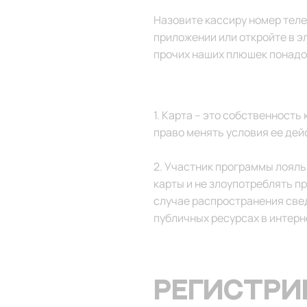
Назовите кассиру номер теле
приложении или откройте в э
прочих наших плюшек понадо
1. Карта – это собственност
право менять условия ее дей
2. Участник программы лояль
карты и не злоупотреблять п
случае распространения свед
публичных ресурсах в интерн
РЕГИСТРИ