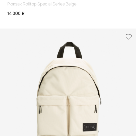
Рюкзак Rolltop Special Series Beige
14 000 ₽
+7