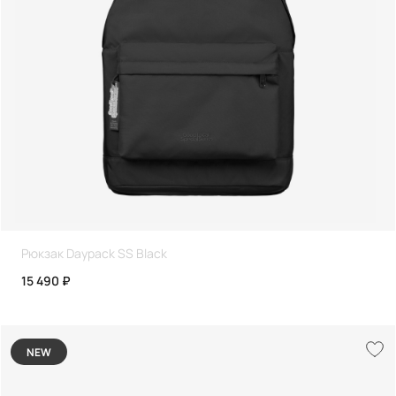
Рюкзак Daypack SS Black
15 490 ₽
NEW