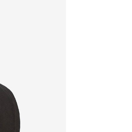
любого уровня и сложно
России и Китае. Мы умее
«горящими» проектами, т
отшив изделий у наших к
– тиражи от 100 ед.
– работа по договору
РОЕКТ