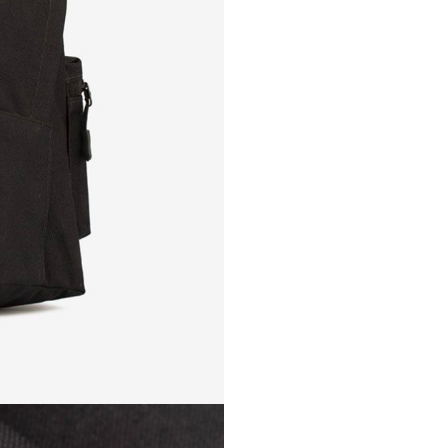
+7
 не выбран
до 20 МБ: PDF, DOC/DOCX, XLS/XLSX, PPT/PPTX, ODT, RTF, TXT; изображе
олняемых файлов).
Согласен с политикой конфиденциальности
ой конфиденциальности