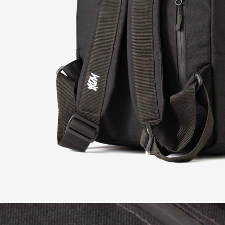
+7
Выбрать файл
Файл
Необязательно. Один файл 
WEBP, GIF (без SVG и исп
Согласен с политик