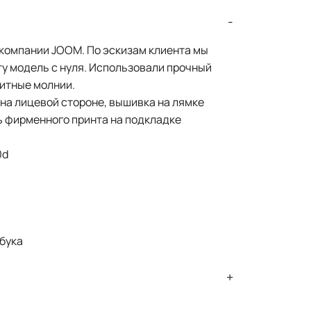
компании JOOM. По эскизам клиента мы
ту модель с нуля. Использовали прочный
итные молнии.
на лицевой стороне, вышивка на лямке
ь фирменного принта на подкладке
0d
и
тбука
разработке и производству мерча