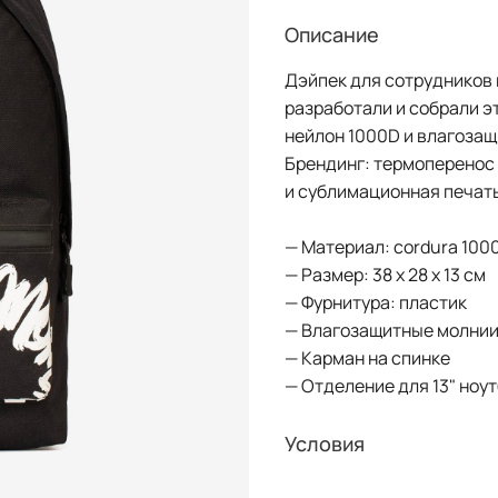
Описание
Дэйпек для сотрудников 
разработали и собрали э
нейлон 1000D и влагозащ
Брендинг: термоперенос 
и сублимационная печат
— Материал: cordura 100
— Размер: 38 x 28 x 13 см
— Фурнитура: пластик
— Влагозащитные молни
— Карман на спинке
— Отделение для 13" ноу
Условия
GOOD LOCAL — студия по 