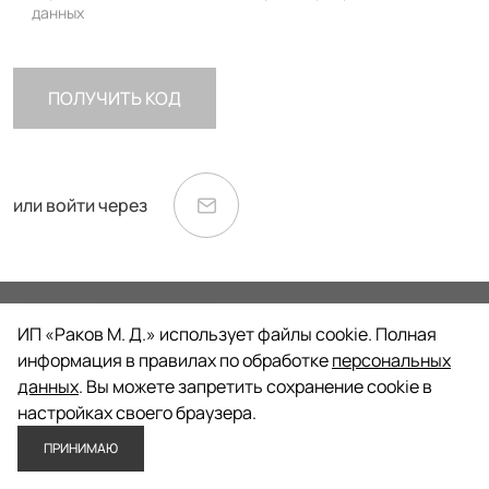
Программа лояльности
О нас
данных
КОНТАКТЫ
СОЦ.СЕТИ
ПОЛУЧИТЬ КОД
8 800 555-17-33
Москва, Б.Новодмитровская
36С2, вход 10, 1 этаж.
или войти через
Согласен с политикой конфиденциальности
©
2026 Все права защищены Good Local
ИП «Раков М. Д.» использует файлы cookie. Полная
Политика конфиденциальности
информация в правилах по обработке
персональных
Договор оферты
данных
. Вы можете запретить сохранение cookie в
настройках своего браузера.
ПРИНИМАЮ